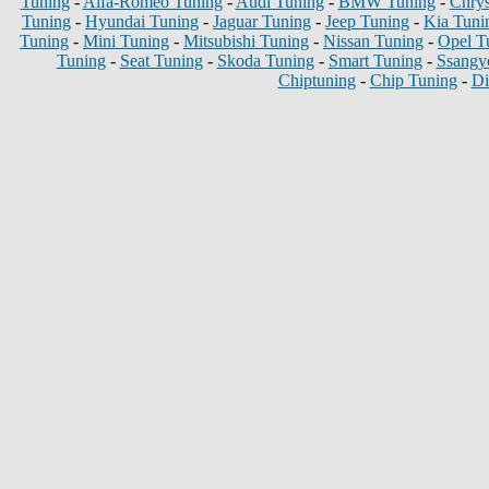
Tuning
-
Alfa-Romeo Tuning
-
Audi Tuning
-
BMW Tuning
-
Chrys
Tuning
-
Hyundai Tuning
-
Jaguar Tuning
-
Jeep Tuning
-
Kia Tuni
Tuning
-
Mini Tuning
-
Mitsubishi Tuning
-
Nissan Tuning
-
Opel T
Tuning
-
Seat Tuning
-
Skoda Tuning
-
Smart Tuning
-
Ssangy
Chiptuning
-
Chip Tuning
-
Di