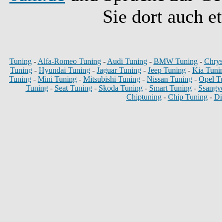
Sie dort auch e
Tuning
-
Alfa-Romeo Tuning
-
Audi Tuning
-
BMW Tuning
-
Chrys
Tuning
-
Hyundai Tuning
-
Jaguar Tuning
-
Jeep Tuning
-
Kia Tuni
Tuning
-
Mini Tuning
-
Mitsubishi Tuning
-
Nissan Tuning
-
Opel T
Tuning
-
Seat Tuning
-
Skoda Tuning
-
Smart Tuning
-
Ssangy
Chiptuning
-
Chip Tuning
-
Di