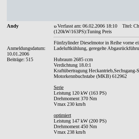
Andy
Verfasst am: 06.02.2006 18:10
Titel: C
(120kW/163PS):Tuning Preis
Fünfzylinder Dieselmotor in Reihe vorne e
Anmeldungsdatum:
Ladeluftkühlung, geregelte Abgasrückführu
10.01.2006
Beiträge: 515
Hubraum 2685 ccm
Verdichtung 18.0:1
Kraftübertragung Heckantrieb,Sechsgang-S
Motorkennbuchstabe (MKB) 612962
Serie
Leistung 120 kW (163 PS)
Drehmoment 370 Nm
Vmax 230 km/h
optimiert
Leistung 147 kW (200 PS)
Drehmoment 450 Nm
Vmax 238 km/h