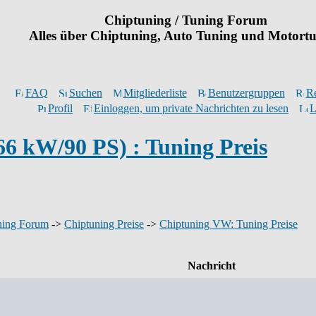
Chiptuning / Tuning Forum
Alles über Chiptuning, Auto Tuning und Motort
FAQ
Suchen
Mitgliederliste
Benutzergruppen
Re
Profil
Einloggen, um private Nachrichten zu lesen
L
6 kW/90 PS) : Tuning Preis
ning Forum
->
Chiptuning Preise
->
Chiptuning VW: Tuning Preise
Nachricht