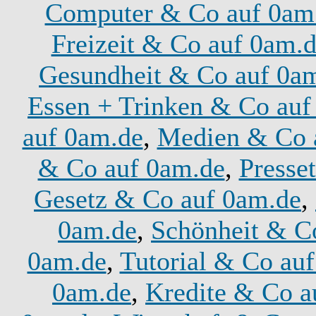
Computer & Co auf 0am
Freizeit & Co auf 0am.
Gesundheit & Co auf 0a
Essen + Trinken & Co auf
auf 0am.de
,
Medien & Co 
& Co auf 0am.de
,
Presse
Gesetz & Co auf 0am.de
,
0am.de
,
Schönheit & C
0am.de
,
Tutorial & Co au
0am.de
,
Kredite & Co a