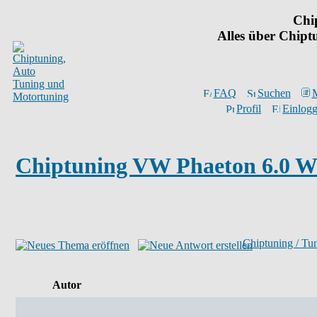
Chi
Alles über Chip
FAQ
Suchen
M
Profil
Einlogg
Chiptuning VW Phaeton 6.0 W1
Chiptuning / Tu
Autor