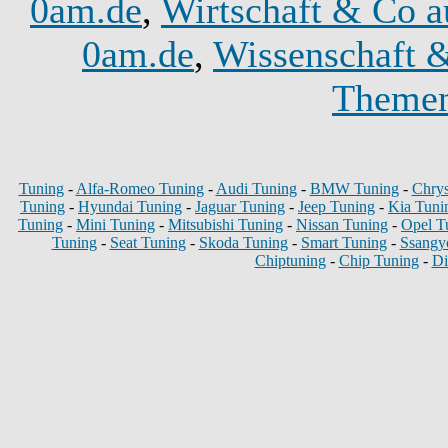
0am.de
,
Wirtschaft & Co a
0am.de
,
Wissenschaft 
Themen
Tuning
-
Alfa-Romeo Tuning
-
Audi Tuning
-
BMW Tuning
-
Chrys
Tuning
-
Hyundai Tuning
-
Jaguar Tuning
-
Jeep Tuning
-
Kia Tuni
Tuning
-
Mini Tuning
-
Mitsubishi Tuning
-
Nissan Tuning
-
Opel T
Tuning
-
Seat Tuning
-
Skoda Tuning
-
Smart Tuning
-
Ssangy
Chiptuning
-
Chip Tuning
-
Di