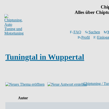
Chi
Alles über Chip
FAQ
Suchen
M
Profil
Einlogg
Tuningtal in Wuppertal
Chiptuning / Tu
Autor