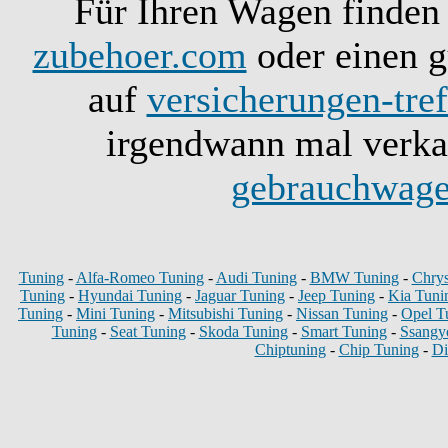
Für Ihren Wagen finden 
zubehoer.com
oder einen g
auf
versicherungen-tref
irgendwann mal verkau
gebrauchwage
Tuning
-
Alfa-Romeo Tuning
-
Audi Tuning
-
BMW Tuning
-
Chrys
Tuning
-
Hyundai Tuning
-
Jaguar Tuning
-
Jeep Tuning
-
Kia Tuni
Tuning
-
Mini Tuning
-
Mitsubishi Tuning
-
Nissan Tuning
-
Opel T
Tuning
-
Seat Tuning
-
Skoda Tuning
-
Smart Tuning
-
Ssangy
Chiptuning
-
Chip Tuning
-
Di